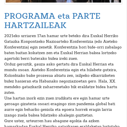
PROGRAMA eta PARTE
HARTZAILEAK
2021eko urriaren 17an hamar urte beteko dira Euskal Herriko
Gatazka Konpontzeko Nazioarteko Konferentzia (edo Aieteko
Konferentzia) egin zenetik. Konferentzia hori bide-orri zabalago
baten baitan kokatzen zen eta Euskal Herrian bakea lortzeko
agertoki berri baterako bidea ireki zuen.
Orduz geroztik, gauza asko gertatu dira Euskal Herrian eta
mundu osoan. Aieteko Konferentzia egin eta hilabete gutxira,
Kolonbiako bake prozesua abiatu zen, isilpeko elkarrizketen
bidez hasieran eta Habanako negoziazioetan gero. Hala, XX.
mendeko gatazkarik zaharrenetako bik eraldatze bidea hartu
zuten.
Une hartan inork ezin zuen irudikatu ere egin hamar urte
geroago gizateria osoari eragingo zion pandemia global bati
aurre egin beharko geniola eta egoera horrek eragin larria
izango zuela bakea bilatzeko ahalegin guztietan.
Gure ustez, urteurren hau abagune egokia da azken
hamarkadan Euskal Herriko gatazkaren eraldaketan lortutako