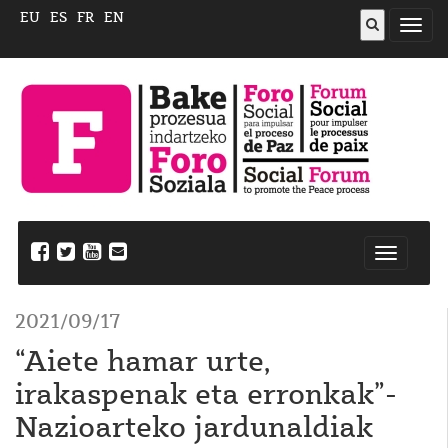
EU
ES
FR
EN
ireki
menu
Nabegazi
ireki
2021/09/17
“Aiete hamar urte,
irakaspenak eta erronkak”-
Nazioarteko jardunaldiak