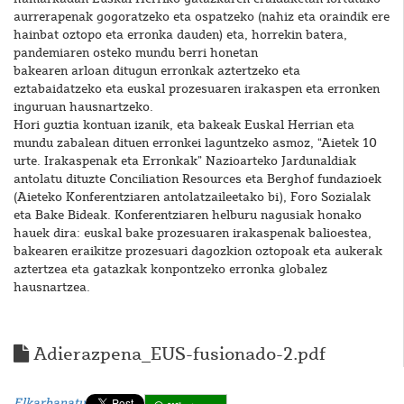
aurrerapenak gogoratzeko eta ospatzeko (nahiz eta oraindik ere
hainbat oztopo eta erronka dauden) eta, horrekin batera,
pandemiaren osteko mundu berri honetan
bakearen arloan ditugun erronkak aztertzeko eta
eztabaidatzeko eta euskal prozesuaren irakaspen eta erronken
inguruan hausnartzeko.
Hori guztia kontuan izanik, eta bakeak Euskal Herrian eta
mundu zabalean dituen erronkei laguntzeko asmoz, “Aietek 10
urte. Irakaspenak eta Erronkak” Nazioarteko Jardunaldiak
antolatu dituzte Conciliation Resources eta Berghof fundazioek
(Aieteko Konferentziaren antolatzaileetako bi), Foro Sozialak
eta Bake Bideak. Konferentziaren helburu nagusiak honako
hauek dira: euskal bake prozesuaren irakaspenak balioestea,
bakearen eraikitze prozesuari dagozkion oztopoak eta aukerak
aztertzea eta gatazkak konpontzeko erronka globalez
hausnartzea.
Adierazpena_EUS-fusionado-2.pdf
Elkarbanatu