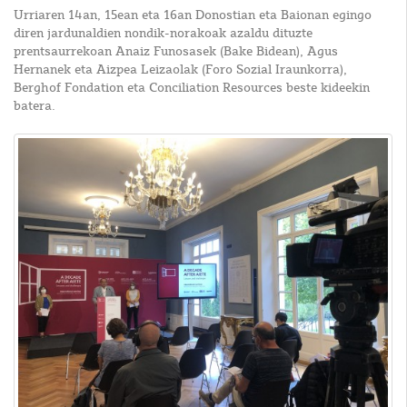
Urriaren 14an, 15ean eta 16an Donostian eta Baionan egingo
diren jardunaldien nondik-norakoak azaldu dituzte
prentsaurrekoan Anaiz Funosasek (Bake Bidean), Agus
Hernanek eta Aizpea Leizaolak (Foro Sozial Iraunkorra),
Berghof Fondation eta Conciliation Resources beste kideekin
batera.