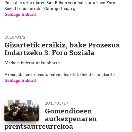
Pasa den urtarrilaren 3an Bilbon zera baieztatu zuen Foro
Sozial Iraunkorrak: “Gaur gertuago g
Gehiago irakurri
2016/01/24
Gizartetik eraikiz, bake Prozesua
Indartzeko 3. Foro Soziala
Medioei bideratutako oharra:
Armagabetze ordenatu baten oinarriak finkatzeko gizarte
Gehiago irakurri
2013/05/27
Gomendioeen
aurkezpenaren
prentsaurreurrekoa