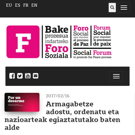
EU
ES
FR
EN
ireki
menu
Nabegazi
ireki
2017/02/16
Armagabetze
adostu, ordenatu eta
nazioarteak egiaztatutako baten
alde