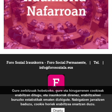
Foro Sozial Iraunkorra - Foro Social Permanente, | Tel. |
info@forosoziala.eus
Gure zerbitzuak hobetzeko, gure eta hirugarrenen cookieak
erabiltzen ditugu, eta iraunkorrak direnez, erabiltzaileei
buruzko estatistikak ematen dizkigute. Nabigatzen jarraitzen
baduzu, cookie horiek erabiltzea onartzen duzu.