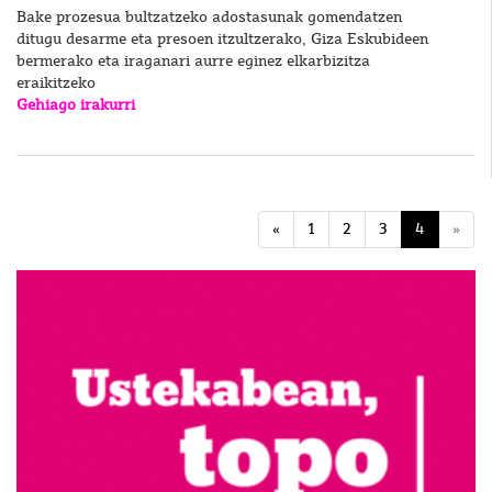
Bake prozesua bultzatzeko adostasunak gomendatzen
ditugu desarme eta presoen itzultzerako, Giza Eskubideen
bermerako eta iraganari aurre eginez elkarbizitza
eraikitzeko
Gehiago irakurri
«
1
2
3
4
»