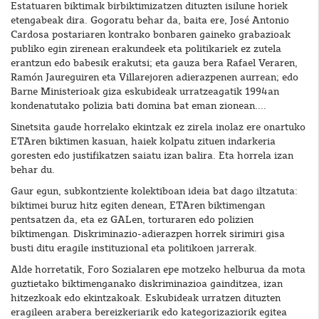
Estatuaren biktimak birbiktimizatzen dituzten isilune horiek
etengabeak dira. Gogoratu behar da, baita ere, José Antonio
Cardosa postariaren kontrako bonbaren gaineko grabazioak
publiko egin zirenean erakundeek eta politikariek ez zutela
erantzun edo babesik erakutsi; eta gauza bera Rafael Veraren,
Ramón Jaureguiren eta Villarejoren adierazpenen aurrean; edo
Barne Ministerioak giza eskubideak urratzeagatik 1994an
kondenatutako polizia bati domina bat eman zionean....
Sinetsita gaude horrelako ekintzak ez zirela inolaz ere onartuko
ETAren biktimen kasuan, haiek kolpatu zituen indarkeria
goresten edo justifikatzen saiatu izan balira. Eta horrela izan
behar du.
Gaur egun, subkontziente kolektiboan ideia bat dago iltzatuta:
biktimei buruz hitz egiten denean, ETAren biktimengan
pentsatzen da, eta ez GALen, torturaren edo polizien
biktimengan. Diskriminazio-adierazpen horrek sirimiri gisa
busti ditu eragile instituzional eta politikoen jarrerak.
Alde horretatik, Foro Sozialaren epe motzeko helburua da mota
guztietako biktimenganako diskriminazioa gainditzea, izan
hitzezkoak edo ekintzakoak. Eskubideak urratzen dituzten
eragileen arabera bereizkeriarik edo kategorizaziorik egitea