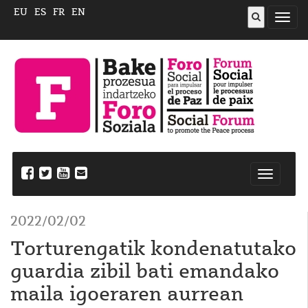
EU
ES
FR
EN
ireki
menu
Nabegazi
ireki
2022/02/02
Torturengatik kondenatutako
guardia zibil bati emandako
maila igoeraren aurrean