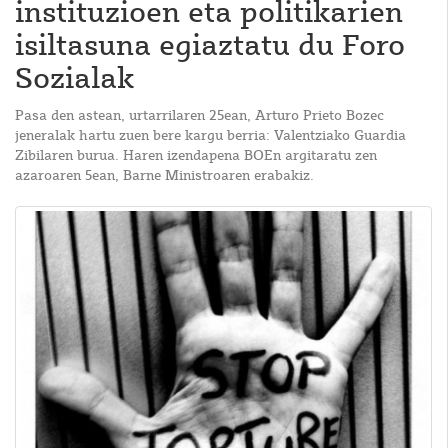
instituzioen eta politikarien
isiltasuna egiaztatu du Foro
Sozialak
Pasa den astean, urtarrilaren 25ean, Arturo Prieto Bozec
jeneralak hartu zuen bere kargu berria: Valentziako Guardia
Zibilaren burua. Haren izendapena BOEn argitaratu zen
azaroaren 5ean, Barne Ministroaren erabakiz.