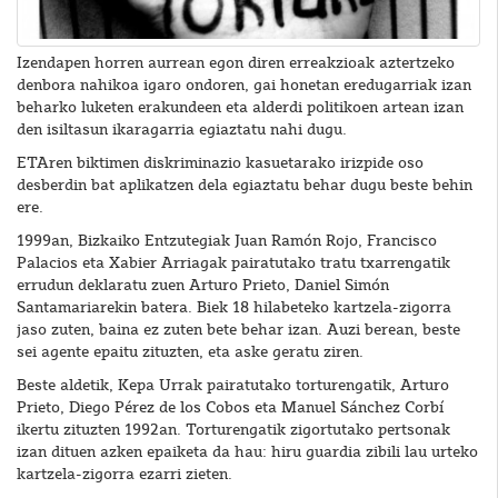
Izendapen horren aurrean egon diren erreakzioak aztertzeko
denbora nahikoa igaro ondoren, gai honetan eredugarriak izan
beharko luketen erakundeen eta alderdi politikoen artean izan
den isiltasun ikaragarria egiaztatu nahi dugu.
ETAren biktimen diskriminazio kasuetarako irizpide oso
desberdin bat aplikatzen dela egiaztatu behar dugu beste behin
ere.
1999an, Bizkaiko Entzutegiak Juan Ramón Rojo, Francisco
Palacios eta Xabier Arriagak pairatutako tratu txarrengatik
errudun deklaratu zuen Arturo Prieto, Daniel Simón
Santamariarekin batera. Biek 18 hilabeteko kartzela-zigorra
jaso zuten, baina ez zuten bete behar izan. Auzi berean, beste
sei agente epaitu zituzten, eta aske geratu ziren.
Beste aldetik, Kepa Urrak pairatutako torturengatik, Arturo
Prieto, Diego Pérez de los Cobos eta Manuel Sánchez Corbí
ikertu zituzten 1992an. Torturengatik zigortutako pertsonak
izan dituen azken epaiketa da hau: hiru guardia zibili lau urteko
kartzela-zigorra ezarri zieten.