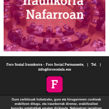
Foro Sozial Iraunkorra - Foro Social Permanente, | Tel. |
info@forosoziala.eus
Gure zerbitzuak hobetzeko, gure eta hirugarrenen cookieak
erabiltzen ditugu, eta iraunkorrak direnez, erabiltzaileei
buruzko estatistikak ematen dizkigute. Nabigatzen jarraitzen