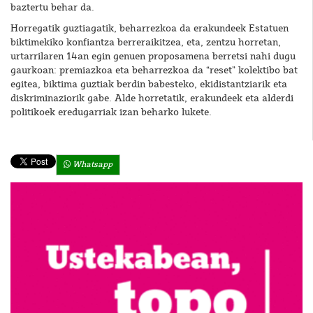
baztertu behar da.
Horregatik guztiagatik, beharrezkoa da erakundeek Estatuen
biktimekiko konfiantza berreraikitzea, eta, zentzu horretan,
urtarrilaren 14an egin genuen proposamena berretsi nahi dugu
gaurkoan: premiazkoa eta beharrezkoa da “reset” kolektibo bat
egitea, biktima guztiak berdin babesteko, ekidistantziarik eta
diskriminaziorik gabe. Alde horretatik, erakundeek eta alderdi
politikoek eredugarriak izan beharko lukete.
Whatsapp