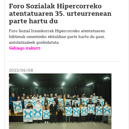
Foro Sozialak Hipercorreko
atentatuaren 35. urteurrenean
parte hartu du
Foro Sozial Iraunkorrak Hipercorreko atentatuaren
biktimak omentzeko ekitaldian parte hartu du gaur,
antolatzaileek gonbidatuta.
Gehiago irakurri
2022/06/08