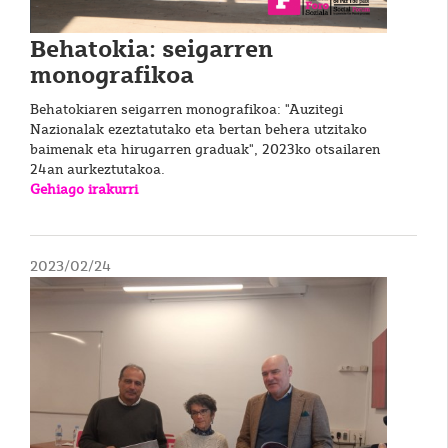
Behatokia: seigarren
monografikoa
Behatokiaren seigarren monografikoa: "Auzitegi
Nazionalak ezeztatutako eta bertan behera utzitako
baimenak eta hirugarren graduak", 2023ko otsailaren
24an aurkeztutakoa.
Gehiago irakurri
2023/02/24