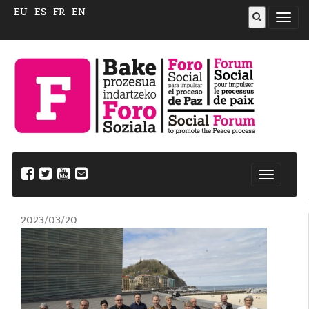
EU
ES
FR
EN
ireki
menu
Nabegazi
ireki
2023/03/20