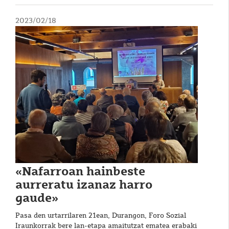
2023/02/18
«Nafarroan hainbeste
aurreratu izanaz harro
gaude»
Pasa den urtarrilaren 21ean, Durangon, Foro Sozial
Iraunkorrak bere lan-etapa amaitutzat ematea erabaki