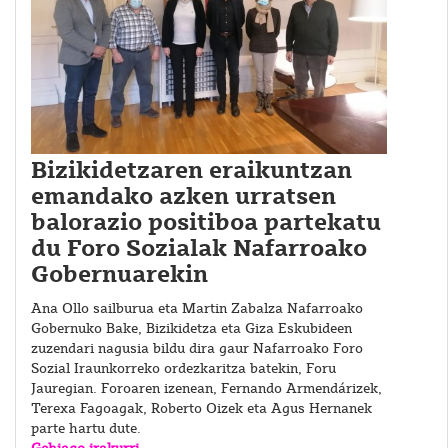
Bizikidetzaren eraikuntzan
emandako azken urratsen
balorazio positiboa partekatu
du Foro Sozialak Nafarroako
Gobernuarekin
Ana Ollo sailburua eta Martin Zabalza Nafarroako
Gobernuko Bake, Bizikidetza eta Giza Eskubideen
zuzendari nagusia bildu dira gaur Nafarroako Foro
Sozial Iraunkorreko ordezkaritza batekin, Foru
Jauregian. Foroaren izenean, Fernando Armendárizek,
Terexa Fagoagak, Roberto Oizek eta Agus Hernanek
parte hartu dute.