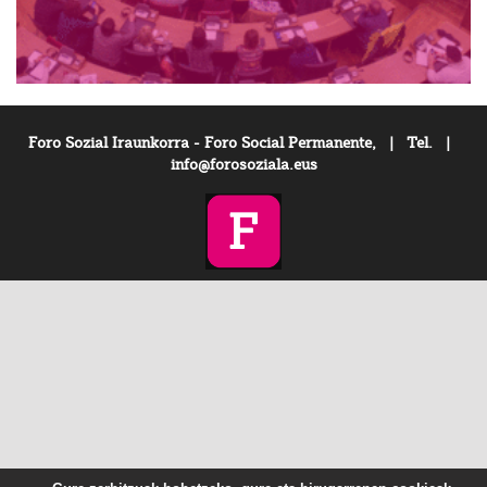
Foro Sozial Iraunkorra - Foro Social Permanente, | Tel. |
info@forosoziala.eus