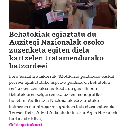
Behatokiak egiaztatu du
Auzitegi Nazionalak osoko
zuzenketa egiten diela
kartzelen tratamendurako
batzordeei
Foro Sozial Iraunkorrak “Motibazio politikoko euskal
presoei aplikatutako espetxe-politikaren Behatokia-
ren” azken zenbakia aurkeztu du gaur Bilbon.
Behatokiaren seigarren eta azken monografiko
honetan, Audientzia Nazionalak ezeztatutako
baimenen eta hirugarren graduen balantzea egiten da.
Teresa Toda, Aitzol Asla abokatua eta Agus Hernanek
hartu dute hitza,
Gehiago irakurri