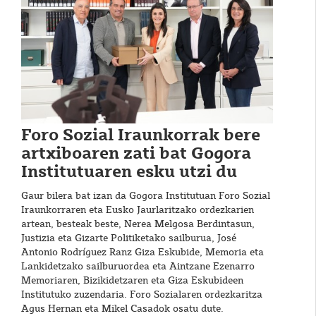
Foro Sozial Iraunkorrak bere
artxiboaren zati bat Gogora
Institutuaren esku utzi du
Gaur bilera bat izan da Gogora Institutuan Foro Sozial
Iraunkorraren eta Eusko Jaurlaritzako ordezkarien
artean, besteak beste, Nerea Melgosa Berdintasun,
Justizia eta Gizarte Politiketako sailburua, José
Antonio Rodríguez Ranz Giza Eskubide, Memoria eta
Lankidetzako sailburuordea eta Aintzane Ezenarro
Memoriaren, Bizikidetzaren eta Giza Eskubideen
Institutuko zuzendaria. Foro Sozialaren ordezkaritza
Agus Hernan eta Mikel Casadok osatu dute.