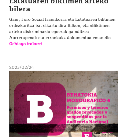
Estatuaren biktimen arteko
bilera
Gaur, Foro Sozial Iraunkorra eta Estatuaren biktimen
ordezkaritza bat elkartu dira Bilbon, eta «Biktimen
arteko diskriminazio egoerak gainditzea.
Aurrerapenak eta erronkak» dokumentua eman dio.
Gehiago irakurri
2023/02/24