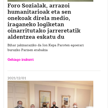
Foro Sozialak, arrazoi
humanitarioak eta sen
onekoak direla medio,
iraganeko logiketan
oinarritutako jarreretatik
aldentzea eskatu du
Bihar jakinaraziko da Ion Kepa Paroten egoerari
buruzko Parisen erabakia
Gehiago irakurri
2021/12/01