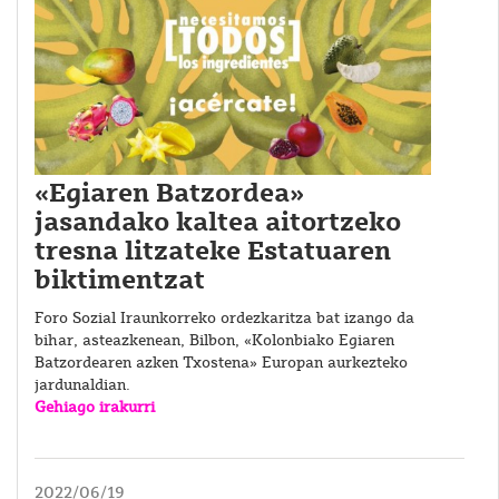
«Egiaren Batzordea»
jasandako kaltea aitortzeko
tresna litzateke Estatuaren
biktimentzat
Foro Sozial Iraunkorreko ordezkaritza bat izango da
bihar, asteazkenean, Bilbon, «Kolonbiako Egiaren
Batzordearen azken Txostena» Europan aurkezteko
jardunaldian.
Gehiago irakurri
2022/06/19