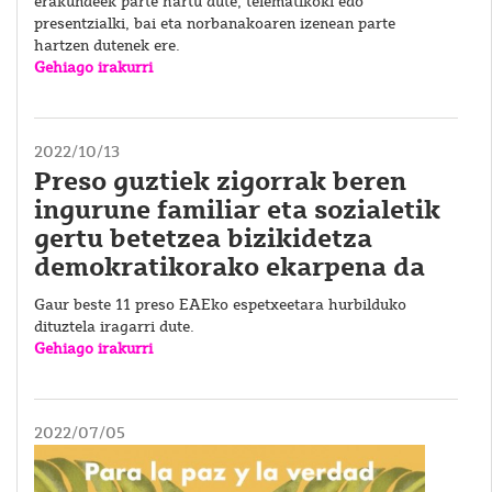
erakundeek parte hartu dute, telematikoki edo
presentzialki, bai eta norbanakoaren izenean parte
hartzen dutenek ere.
Gehiago irakurri
2022/10/13
Preso guztiek zigorrak beren
ingurune familiar eta sozialetik
gertu betetzea bizikidetza
demokratikorako ekarpena da
Gaur beste 11 preso EAEko espetxeetara hurbilduko
dituztela iragarri dute.
Gehiago irakurri
2022/07/05