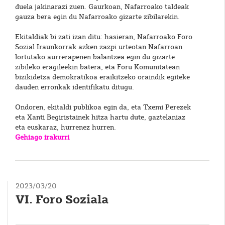
duela jakinarazi zuen. Gaurkoan, Nafarroako taldeak
gauza bera egin du Nafarroako gizarte zibilarekin.
Ekitaldiak bi zati izan ditu: hasieran, Nafarroako Foro
Sozial Iraunkorrak azken zazpi urteotan Nafarroan
lortutako aurrerapenen balantzea egin du gizarte
zibileko eragileekin batera, eta Foru Komunitatean
bizikidetza demokratikoa eraikitzeko oraindik egiteke
dauden erronkak identifikatu ditugu.
Ondoren, ekitaldi publikoa egin da, eta Txemi Perezek
eta Xanti Begiristainek hitza hartu dute, gaztelaniaz
eta euskaraz, hurrenez hurren.
Gehiago irakurri
2023/03/20
VI. Foro Soziala