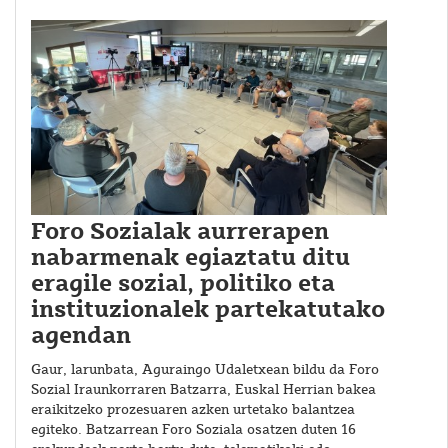
Foro Sozialak aurrerapen
nabarmenak egiaztatu ditu
eragile sozial, politiko eta
instituzionalek partekatutako
agendan
Gaur, larunbata, Aguraingo Udaletxean bildu da Foro
Sozial Iraunkorraren Batzarra, Euskal Herrian bakea
eraikitzeko prozesuaren azken urtetako balantzea
egiteko. Batzarrean Foro Soziala osatzen duten 16