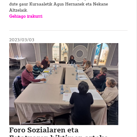
dute gaur Kursaaletik Agus Hernanek eta Nekane
Altzelaik.
Gehiago irakurri
2023/03/03
Foro Sozialaren eta