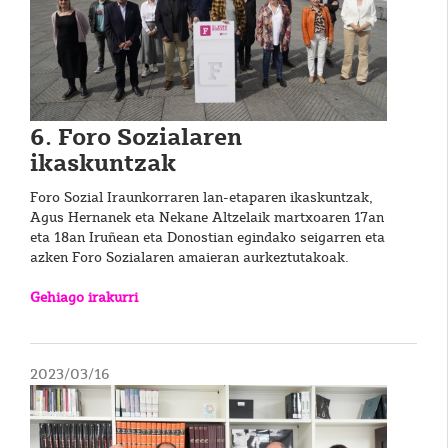
6. Foro Sozialaren
ikaskuntzak
Foro Sozial Iraunkorraren lan-etaparen ikaskuntzak,
Agus Hernanek eta Nekane Altzelaik martxoaren 17an
eta 18an Iruñean eta Donostian egindako seigarren eta
azken Foro Sozialaren amaieran aurkeztutakoak.
Gehiago irakurri
2023/03/16