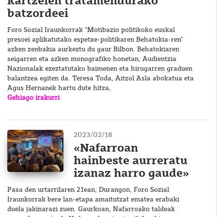
kartzelen tratamendurako
batzordeei
Foro Sozial Iraunkorrak “Motibazio politikoko euskal
presoei aplikatutako espetxe-politikaren Behatokia-ren”
azken zenbakia aurkeztu du gaur Bilbon. Behatokiaren
seigarren eta azken monografiko honetan, Audientzia
Nazionalak ezeztatutako baimenen eta hirugarren graduen
balantzea egiten da. Teresa Toda, Aitzol Asla abokatua eta
Agus Hernanek hartu dute hitza,
Gehiago irakurri
2023/02/18
«Nafarroan
hainbeste aurreratu
izanaz harro gaude»
Pasa den urtarrilaren 21ean, Durangon, Foro Sozial
Iraunkorrak bere lan-etapa amaitutzat ematea erabaki
duela jakinarazi zuen. Gaurkoan, Nafarroako taldeak