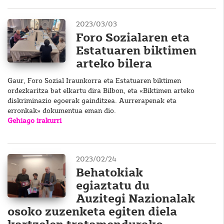
2023/03/03
Foro Sozialaren eta
Estatuaren biktimen
arteko bilera
Gaur, Foro Sozial Iraunkorra eta Estatuaren biktimen
ordezkaritza bat elkartu dira Bilbon, eta «Biktimen arteko
diskriminazio egoerak gainditzea. Aurrerapenak eta
erronkak» dokumentua eman dio.
Gehiago irakurri
2023/02/24
Behatokiak
egiaztatu du
Auzitegi Nazionalak
osoko zuzenketa egiten diela