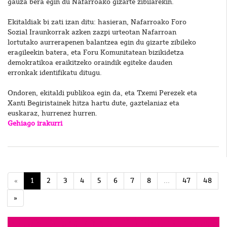
gauza bera egin du Nafarroako gizarte zibilarekin.
Ekitaldiak bi zati izan ditu: hasieran, Nafarroako Foro
Sozial Iraunkorrak azken zazpi urteotan Nafarroan
lortutako aurrerapenen balantzea egin du gizarte zibileko
eragileekin batera, eta Foru Komunitatean bizikidetza
demokratikoa eraikitzeko oraindik egiteke dauden
erronkak identifikatu ditugu.
Ondoren, ekitaldi publikoa egin da, eta Txemi Perezek eta
Xanti Begiristainek hitza hartu dute, gaztelaniaz eta
euskaraz, hurrenez hurren.
Gehiago irakurri
«
1
2
3
4
5
6
7
8
...
47
48
»