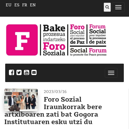
EU
ES
FR
EN
ireki
menu
Nabegazi
ireki
2023/03/16
Foro Sozial
Iraunkorrak bere
artxiboaren zati bat Gogora
Institutuaren esku utzi du