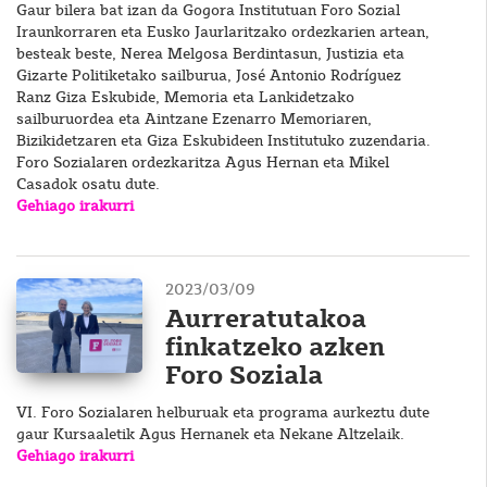
Gaur bilera bat izan da Gogora Institutuan Foro Sozial
Iraunkorraren eta Eusko Jaurlaritzako ordezkarien artean,
besteak beste, Nerea Melgosa Berdintasun, Justizia eta
Gizarte Politiketako sailburua, José Antonio Rodríguez
Ranz Giza Eskubide, Memoria eta Lankidetzako
sailburuordea eta Aintzane Ezenarro Memoriaren,
Bizikidetzaren eta Giza Eskubideen Institutuko zuzendaria.
Foro Sozialaren ordezkaritza Agus Hernan eta Mikel
Casadok osatu dute.
Gehiago irakurri
2023/03/09
Aurreratutakoa
finkatzeko azken
Foro Soziala
VI. Foro Sozialaren helburuak eta programa aurkeztu dute
gaur Kursaaletik Agus Hernanek eta Nekane Altzelaik.
Gehiago irakurri