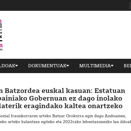
ILDOAK
DOKUMENTUAK
MULTIMEDIA
BE
n Batzordea euskal kasuan: Estatuan
painiako Gobernuan ez dago inolako
aterik eragindako kaltea onartzeko
Sozial Iraunkorraren urteko Batzar Orokorra egin dugu Andoainen,
eko urteko balantzea egiteko eta 2022rako lehentasunezko lan ildoa