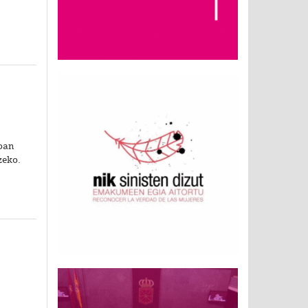
oan
zeko.