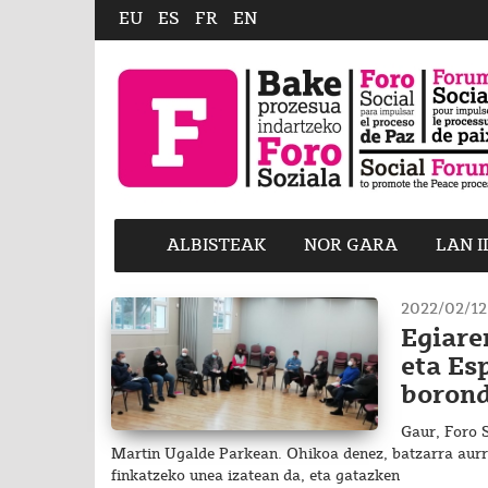
EU
ES
FR
EN
ALBISTEAK
NOR GARA
LAN 
2022/02/12
Egiare
eta Es
borond
Gaur, Foro 
Martin Ugalde Parkean. Ohikoa denez, batzarra aurr
finkatzeko unea izatean da, eta gatazken