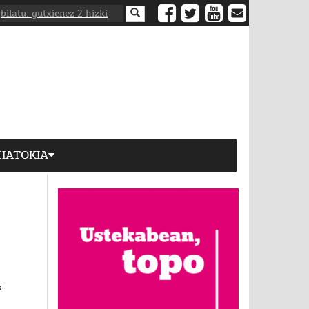
HATOKIA
k