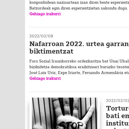
konponbidean nazioartean izan diren beste esperientz
Batzordeak egin diren esperientzietan sakondu dugu.
Gehiago irakurri
2022/02/08
Nafarroan 2022. urtea garran
biktimentzat
Foro Sozial Iraunkorreko ordezkaritza bat Unai Uha
bizikidetza demokratikoa eraikitzeari buruzko txoste
José Luis Uriz, Expe Iriarte, Fernando Armendáriz e
Gehiago irakurri
2022/02/0
Tortur
bati e
institu