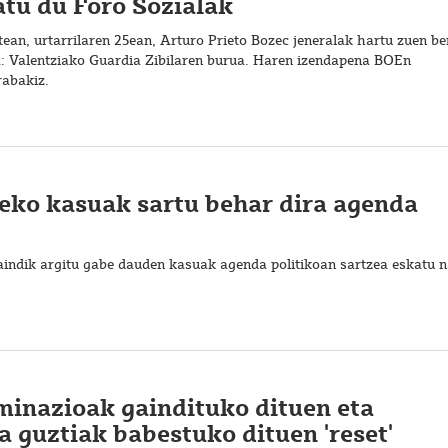
atu du Foro Sozialak
ean, urtarrilaren 25ean, Arturo Prieto Bozec jeneralak hartu zuen be
a: Valentziako Guardia Zibilaren burua. Haren izendapena BOEn
rabakiz.
eko kasuak sartu behar dira agenda
aindik argitu gabe dauden kasuak agenda politikoan sartzea eskatu n
minazioak gaindituko dituen eta
a guztiak babestuko dituen 'reset'