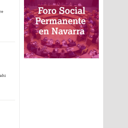
re
ahi