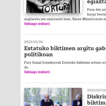
egiazt
Pasa den ast
kargu berri
argitaratu zen azaroaren 5ean, Barne Ministroaren e
Gehiago irakurri
2022/01/26
Estatuko biktimen argitu gab
politikoan
Foro Sozial Iraunkorrak Estatuko biktimen artean or
du.
Gehiago irakurri
2022/01/14
Diskri
biktim