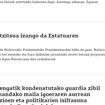
ia batzuk aztertzeko baliatzen dugu. Aurtengo edizioan, Egiaren
tzitsua izango da Estatuaren
lde Nafarroako Parlamentuko Presidentearekin bildu da gaur, Nafarr
n bat emateko eta hura finkatzen jarraitzeko urrats berriak proposat
ta Agus Hernan izan dira ordezkariak.
2
engatik kondenatutako guardia zibil
mandako maila igoeraren aurrean
zioen eta politikarien isiltasuna